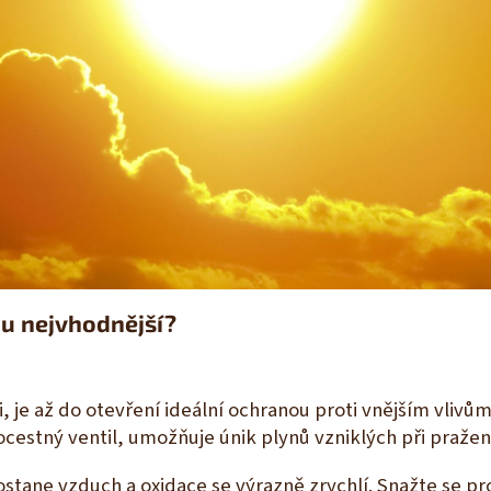
ou nejvhodnější?
, je až do otevření ideální ochranou proti vnějším vlivům
cestný ventil, umožňuje únik plynů vzniklých při pražen
stane vzduch a oxidace se výrazně zrychlí. Snažte se pr