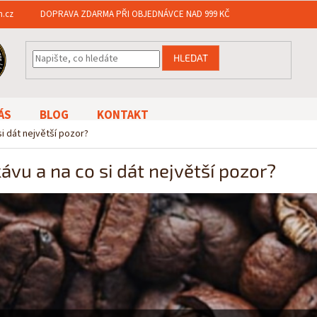
n.cz
DOPRAVA ZDARMA PŘI OBJEDNÁVCE NAD 999 KČ
HLEDAT
ÁS
BLOG
KONTAKT
i dát největší pozor?
ávu a na co si dát největší pozor?