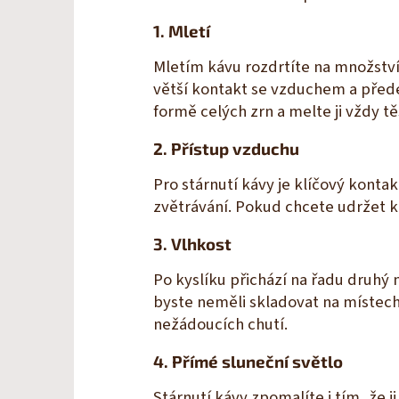
1. Mletí
Mletím kávu rozdrtíte na množstv
větší kontakt se vzduchem a předev
formě celých zrn a melte ji vždy t
2. Přístup vzduchu
Pro stárnutí kávy je klíčový konta
zvětrávání. Pokud chcete udržet ká
3. Vlhkost
Po kyslíku přichází na řadu druhý n
byste neměli skladovat na místech 
nežádoucích chutí.
4. Přímé sluneční světlo
Stárnutí kávy zpomalíte i tím, že