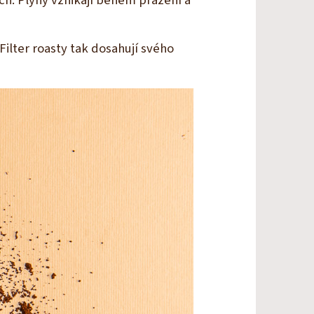
ch. Plyny vznikají během pražení a
 Filter roasty tak dosahují svého