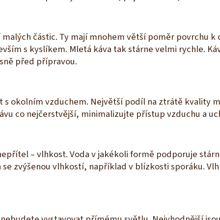
í malých částic. Ty mají mnohem větší poměr povrchu k
ším s kyslíkem. Mletá káva tak stárne velmi rychle. Káv
ěsně před přípravou.
kt s okolním vzduchem. Největší podíl na ztrátě kvality m
vu co nejčerstvější, minimalizujte přístup vzduchu a uch
epřítel – vlhkost. Voda v jakékoli formě podporuje stárn
se zvýšenou vlhkostí, například v blízkosti sporáku. Vlh
 ji nebudete vystavovat přímému světlu. Nejvhodnější js