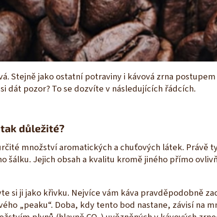
vá. Stejně jako ostatní potraviny i kávová zrna postupem 
 si dát pozor? To se dozvíte v následujících řádcích.
 tak důležité?
čité množství aromatických a chuťových látek. Právě tyt
ho šálku. Jejich obsah a kvalitu kromě jiného přímo ovliv
avte si ji jako křivku. Nejvíce vám káva pravděpodobně za
ho „peaku“. Doba, kdy tento bod nastane, závisí na mn