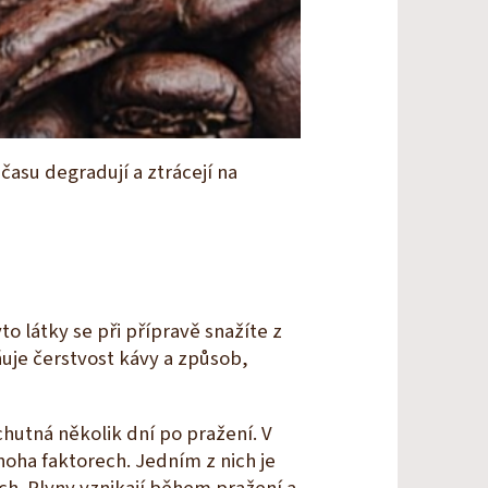
času degradují a ztrácejí na
o látky se při přípravě snažíte z
ňuje čerstvost kávy a způsob,
chutná několik dní po pražení. V
oha faktorech. Jedním z nich je