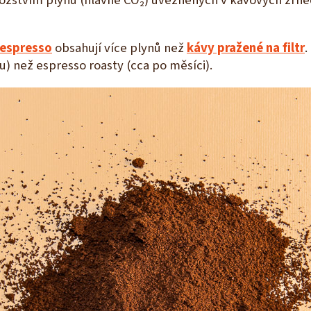
nožstvím plynů (hlavně CO₂) uvězněných v kávových zrne
 espresso
obsahují více plynů než
kávy pražené na filtr
.
u) než espresso roasty (cca po měsíci).