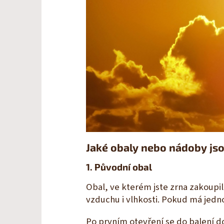
Jaké obaly nebo nádoby js
1. Původní obal
Obal, ve kterém jste zrna zakoupili
vzduchu i vlhkosti. Pokud má jedno
Po prvním otevření se do balení do