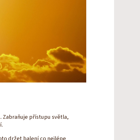
. Zabraňuje přístupu světla,
í.
oto držet balení co nejlépe