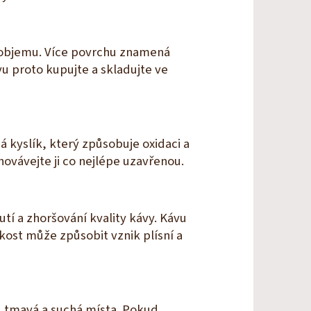
 objemu. Více povrchu znamená
u proto kupujte a skladujte ve
á kyslík, který způsobuje oxidaci a
ovávejte ji co nejlépe uzavřenou.
utí a zhoršování kvality kávy. Kávu
kost může způsobit vznik plísní a
ou tmavá a suchá místa. Pokud