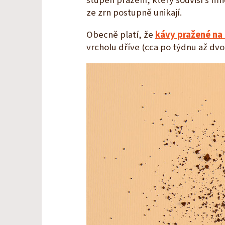
stupeň pražení, který souvisí s m
ze zrn postupně unikají.
Obecně platí, že
kávy pražené na
vrcholu dříve (cca po týdnu až dvo