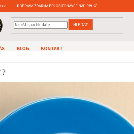
n.cz
DOPRAVA ZDARMA PŘI OBJEDNÁVCE NAD 999 KČ
HLEDAT
ÁS
BLOG
KONTAKT
“?