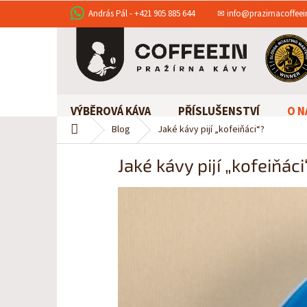
Přejít
✉ info@prazirnacoffeei
András Pál - +421 905 885 644
na
obsah
VÝBĚROVÁ KÁVA
PŘÍSLUŠENSTVÍ
O N
Domů
Blog
Jaké kávy pijí „kofeiňáci“?
Jaké kávy pijí „kofeiňáci