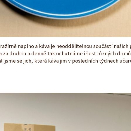
žírně naplno a káva je neoddělitelnou součástí našich 
va za druhou a denně tak ochutnáme i šest různých druhů
li jsme se jich, která káva jim v posledních týdnech učar