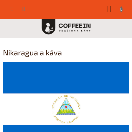
Přejít
NÁKUP
na
obsah
KOŠÍK
Nikaragua a káva