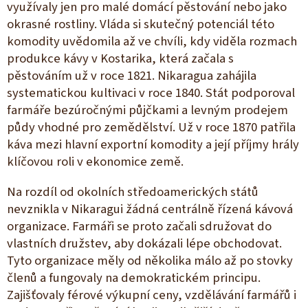
využívaly jen pro malé domácí pěstování nebo jako
okrasné rostliny. Vláda si skutečný potenciál této
komodity uvědomila až ve chvíli, kdy viděla rozmach
produkce kávy v
Kostarika
, která začala s
pěstováním už v roce 1821. Nikaragua zahájila
systematickou kultivaci v roce 1840. Stát podporoval
farmáře bezúročnými půjčkami a levným prodejem
půdy vhodné pro zemědělství. Už v roce 1870 patřila
káva mezi hlavní exportní komodity a její příjmy hrály
klíčovou roli v ekonomice země.
Na rozdíl od okolních středoamerických států
nevznikla v Nikaragui žádná centrálně řízená kávová
organizace. Farmáři se proto začali sdružovat do
vlastních družstev, aby dokázali lépe obchodovat.
Tyto organizace měly od několika málo až po stovky
členů a fungovaly na demokratickém principu.
Zajišťovaly férové výkupní ceny, vzdělávání farmářů i