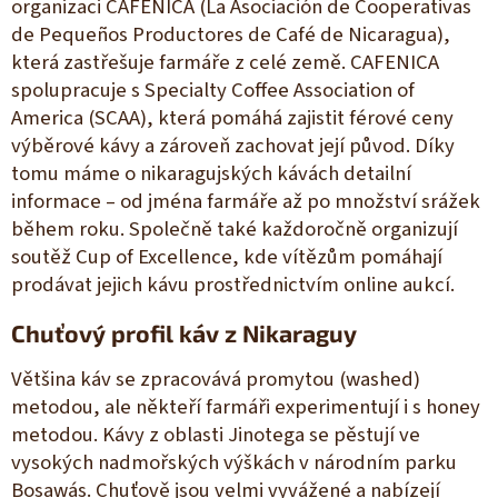
organizaci
CAFENICA
(La Asociación de Cooperativas
de Pequeños Productores de Café de Nicaragua),
která zastřešuje farmáře z celé země. CAFENICA
spolupracuje s
Specialty Coffee Association of
America
(SCAA), která pomáhá zajistit férové ceny
výběrové kávy a zároveň zachovat její původ. Díky
tomu máme o nikaragujských kávách detailní
informace – od jména farmáře až po množství srážek
během roku. Společně také každoročně organizují
soutěž
Cup of Excellence
, kde vítězům pomáhají
prodávat jejich kávu prostřednictvím online aukcí.
Chuťový profil káv z Nikaraguy
Většina káv se zpracovává promytou (washed)
metodou, ale někteří farmáři experimentují i s honey
metodou. Kávy z oblasti Jinotega se pěstují ve
vysokých nadmořských výškách v národním parku
Bosawás. Chuťově jsou velmi vyvážené a nabízejí