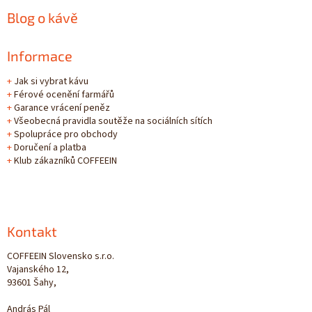
Blog o kávě
Informace
+
Jak si vybrat kávu
+
Férové ocenění farmářů
+
Garance vrácení peněz
+
Všeobecná pravidla soutěže na sociálních sítích
+
Spolupráce pro obchody
+
Doručení a platba
+
Klub zákazníků COFFEEIN
Kontakt
COFFEEIN Slovensko s.r.o.
Vajanského 12,
93601 Šahy,
András Pál