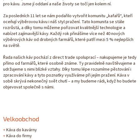
pro kávu. Jsme jí oddaní a naše životy se točí jen kolem ní.
Za posledních 11 let se nám podařilo vytvořit komunitu „kafařů“, kteří
oceňují výběrovou kávu i náš styl pražení. Tato komunita se stále
rozrůstá, a díky tomu můžeme pořizovat kvalitnější technologie a
nabízet zajímavější kávy. Každý rok přinášíme více než 40 nových
výběrových káv od drobných farmářů, které patří mezi 5 % nejlepších
na světě.
Řada našich káv pochází z direct trade spoluprací – nakupujeme je tedy
přímo od farmářů, které osobně známe. Ty pravidelně navštěvujeme a
udržujeme s nimi blízké vztahy. Díky tomu lépe rozumíme pěstování i
zpracování kávy a tyto poznatky využíváme při jejím pražení. Káva v
sobě skrývá nekonečný svět chutí – a my budeme rádi, když ho budete
objevovat společně s námi.
Velkoobchod
+
Káva do kavárny
+
Káva do firmy