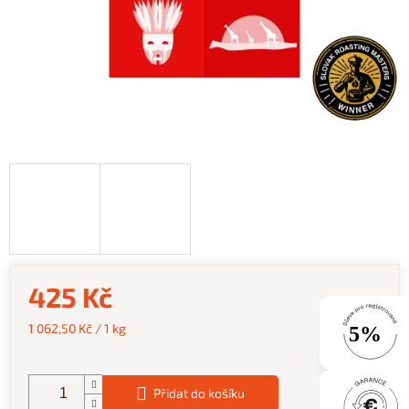
425 Kč
Měrná
1 062,50 Kč / 1 kg
cena:
Přidat do košíku