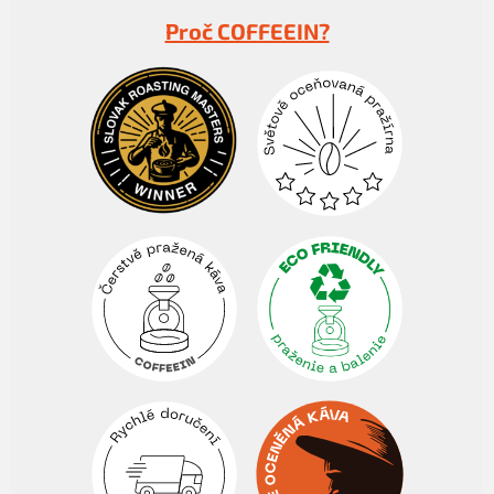
p
Proč COFFEEIN?
a
t
í