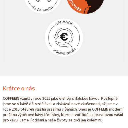
Krátce o nás
COFFEEIN vznikl v roce 2011 jako e-shop s italskou kávou. Postupně
jsme se v kávě dál vzdělávali a získávali nové zkušenosti, až jsme v
roce 2015 otevřeli vlastní pražírnu v Šahách. Dnes je COFFEEIN moderní
pražírna výběrové kávy třetí vlny, kterou tvoří lidé s opravdovou vášní
pro kávu. Jsme jí oddaní a naše životy se točí jen kolem ní.