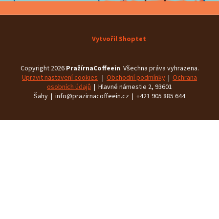
Vytvořil Shoptet
Copyright 2026
PražírnaCoffeein
. Všechna práva vyhrazena.
Upravit nastavení cookies
|
Obchodní podmínky
|
Ochrana
osobních údajů
| Hlavné námestie 2, 93601
Šahy | info@prazirnacoffeein.cz | +421 905 885 644