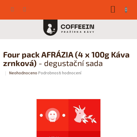
Přejít
NÁKUP
na
obsah
KOŠÍK
Four pack AFRÁZIA (4 x 100g Káva
zrnková)
- degustační sada
Průměrné
Neohodnoceno
Podrobnosti hodnocení
hodnocení
produktu
je
0,0
z
5
hvězdiček.