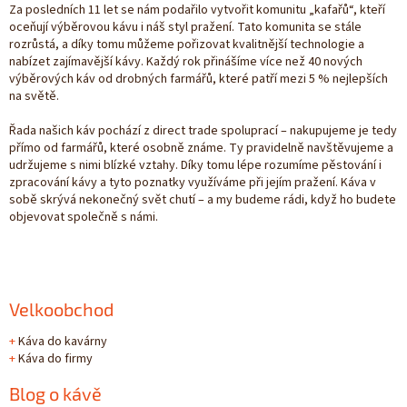
Za posledních 11 let se nám podařilo vytvořit komunitu „kafařů“, kteří
oceňují výběrovou kávu i náš styl pražení. Tato komunita se stále
rozrůstá, a díky tomu můžeme pořizovat kvalitnější technologie a
nabízet zajímavější kávy. Každý rok přinášíme více než 40 nových
výběrových káv od drobných farmářů, které patří mezi 5 % nejlepších
na světě.
Řada našich káv pochází z direct trade spoluprací – nakupujeme je tedy
přímo od farmářů, které osobně známe. Ty pravidelně navštěvujeme a
udržujeme s nimi blízké vztahy. Díky tomu lépe rozumíme pěstování i
zpracování kávy a tyto poznatky využíváme při jejím pražení. Káva v
sobě skrývá nekonečný svět chutí – a my budeme rádi, když ho budete
objevovat společně s námi.
Velkoobchod
+
Káva do kavárny
+
Káva do firmy
Blog o kávě