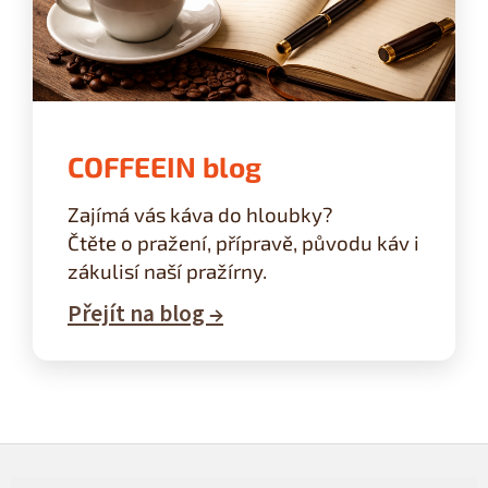
COFFEEIN blog
Zajímá vás káva do hloubky?
Čtěte o pražení, přípravě, původu káv i
zákulisí naší pražírny.
Přejít na blog →
Z
á