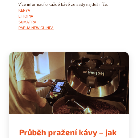
Více informací o každé kávě ze sady najdeš níže:
KENYA
ETIOPIA
SUMATRA
PAPUA NEW GUINEA
Průběh pražení kávy – jak