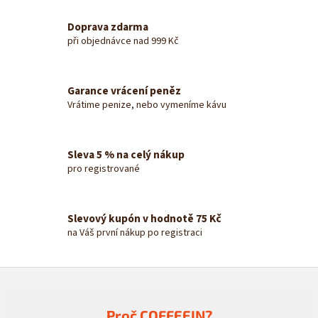
l
á
Doprava zdarma
d
při objednávce nad 999 Kč
a
c
í
Garance vrácení peněz
p
Vrátime penize, nebo vymeníme kávu
r
v
k
y
Sleva 5 % na celý nákup
v
pro registrované
ý
p
i
s
Slevový kupón v hodnotě 75 Kč
u
na Váš první nákup po registraci
Z
á
p
Proč COFFEEIN?