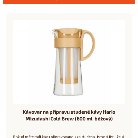
í
p
V
r
ý
o
p
d
i
u
s
k
p
t
r
ů
o
d
u
k
t
ů
Kávovar na přípravu studené kávy Hario
Mizudashi Cold Brew (600 ml, béžový)
Pokud máte rádi kávu připravovanou za studena, jsme si jisti, že si