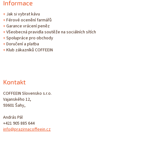
Informace
+
Jak si vybrat kávu
+
Férové ocenění farmářů
+
Garance vrácení peněz
+
Všeobecná pravidla soutěže na sociálních sítích
+
Spolupráce pro obchody
+
Doručení a platba
+
Klub zákazníků COFFEEIN
Kontakt
COFFEEIN Slovensko s.r.o.
Vajanského 12,
93601 Šahy,
András Pál
+421 905 885 644
info@prazirnacoffeein.cz