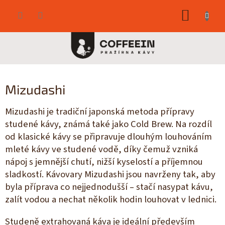
Přejít
NÁKUP
na
obsah
KOŠÍK
Mizudashi
Mizudashi je tradiční japonská metoda přípravy
studené kávy, známá také jako Cold Brew. Na rozdíl
od klasické kávy se připravuje dlouhým louhováním
mleté kávy ve studené vodě, díky čemuž vzniká
nápoj s jemnější chutí, nižší kyselostí a příjemnou
sladkostí. Kávovary Mizudashi jsou navrženy tak, aby
byla příprava co nejjednodušší – stačí nasypat kávu,
zalít vodou a nechat několik hodin louhovat v lednici.
Studeně extrahovaná káva je ideální především