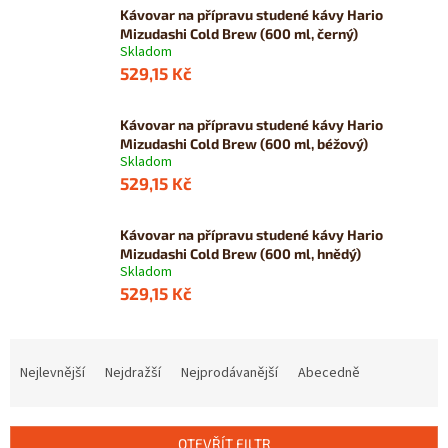
Kávovar na přípravu studené kávy Hario
Mizudashi Cold Brew (600 ml, černý)
Skladom
529,15 Kč
Kávovar na přípravu studené kávy Hario
Mizudashi Cold Brew (600 ml, béžový)
Skladom
529,15 Kč
Kávovar na přípravu studené kávy Hario
Mizudashi Cold Brew (600 ml, hnědý)
Skladom
529,15 Kč
Ř
a
Nejlevnější
Nejdražší
Nejprodávanější
Abecedně
z
e
n
OTEVŘÍT FILTR