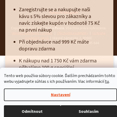
Zaregistrujte se a nakupujte naši
Vytvořil Shoptet
kávu s 5% slevou pro zákazníky a
navíc získejte kupón v hodnotě 75 Kč
Copyright 2026
PražírnaCoffeein
. Všechna práva vyhrazena.
na první nákup
Upravit nastavení cookies
|
Obchodní podmínky
|
Ochrana
osobních údajů
| Hlavné námestie 2, 93601
Při objednávce nad 999 Kč máte
Šahy | info@prazirnacoffeein.cz | +421 905 885 644
dopravu zdarma
K nákupu nad 1 750 Kč vám zdarma
přibalíme 100 g speciální
narozeninové kávy, 50 g výběrové
Tento web používa súbory cookie. Ďalším prechádzaním tohto
kávy, poukázku v hodnotě 125 Kč na
webu vyjadrujete súhlas s ich používaním. Viac informácií
tu
.
další nákup a klíčenku Zrnko.
Nastavení
CHCI SE ZAREGISTROVAT
Odmítnout
Souhlasím