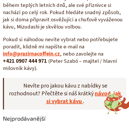
během teplých letních dnů, ale své příznivce si
nachází po celý rok. Pokud hledáte snadný způsob,
jak si doma připravit osvěžující a chuťově vyváženou
kávu, Mizudashi je skvělou volbou.
Pokud si náhodou nevíte vybrat nebo potřebujete
poradit, klidně mi napište e-mail na
info@prazirnacoffein.cz
, nebo zavolejte na
+421 0907 444 971
(Peter Szabó – majitel / hlavní
milovník kávy).
Nevíte pro jakou kávu z nabídky se
rozhodnout? Přečtěte si náš krátký
návod, jak
si vybrat kávu
.
Nejprodávanější