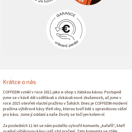
Krátce o nás
COFFEEIN vznikl v roce 2011 jako e-shop s italskou kávou. Postupně
jsme se v kávě dál vzdělávali a získávali nové zkušenosti, až jsme v
roce 2015 otevřeli vlastní pražírnu v Šahách. Dnes je COFFEEIN moderní
pražírna výběrové kávy třetí vlny, kterou tvoří lidé s opravdovou vášní
pro kávu. Jsme jí oddaní a naše životy se točí jen kolem ní.
Za posledních 11 let se nám podařilo vytvořit komunitu „kafařů“, kteří
oceňují výběrovou kávu i náš styl pražení. Tato komunita se stále