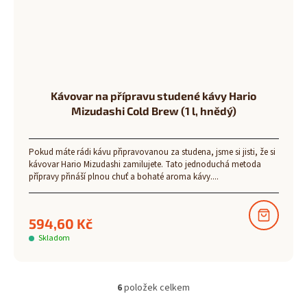
Kávovar na přípravu studené kávy Hario
Mizudashi Cold Brew (1 l, hnědý)
Pokud máte rádi kávu připravovanou za studena, jsme si jisti, že si
kávovar Hario Mizudashi zamilujete. Tato jednoduchá metoda
přípravy přináší plnou chuť a bohaté aroma kávy....
594,60 Kč
Skladom
6
položek celkem
O
v