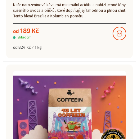
Naše narozeninová káva má minimální aciditu a nabízí jemné tóny
sušeného ovoce a oříšků, které doplňují její lahodnou a plnou chuť.
Tento blend Brazílie a Kolumbie v poměru...
189 Kč
od
Skladom
Měrná
od 824 Kč / 1 kg
cena: