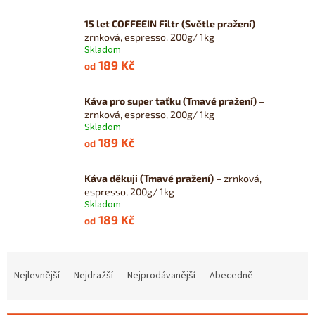
15 let COFFEEIN Filtr (Světle pražení)
–
zrnková, espresso, 200g/ 1kg
Skladom
189 Kč
od
Káva pro super taťku (Tmavé pražení)
–
zrnková, espresso, 200g/ 1kg
Skladom
189 Kč
od
Káva děkuji (Tmavé pražení)
– zrnková,
espresso, 200g/ 1kg
Skladom
189 Kč
od
Ř
a
Nejlevnější
Nejdražší
Nejprodávanější
Abecedně
z
e