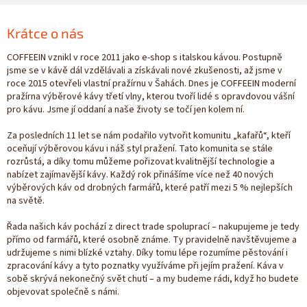
Krátce o nás
COFFEEIN vznikl v roce 2011 jako e-shop s italskou kávou. Postupně
jsme se v kávě dál vzdělávali a získávali nové zkušenosti, až jsme v
roce 2015 otevřeli vlastní pražírnu v Šahách. Dnes je COFFEEIN moderní
pražírna výběrové kávy třetí vlny, kterou tvoří lidé s opravdovou vášní
pro kávu. Jsme jí oddaní a naše životy se točí jen kolem ní.
Za posledních 11 let se nám podařilo vytvořit komunitu „kafařů“, kteří
oceňují výběrovou kávu i náš styl pražení. Tato komunita se stále
rozrůstá, a díky tomu můžeme pořizovat kvalitnější technologie a
nabízet zajímavější kávy. Každý rok přinášíme více než 40 nových
výběrových káv od drobných farmářů, které patří mezi 5 % nejlepších
na světě.
Řada našich káv pochází z direct trade spoluprací – nakupujeme je tedy
přímo od farmářů, které osobně známe. Ty pravidelně navštěvujeme a
udržujeme s nimi blízké vztahy. Díky tomu lépe rozumíme pěstování i
zpracování kávy a tyto poznatky využíváme při jejím pražení. Káva v
sobě skrývá nekonečný svět chutí – a my budeme rádi, když ho budete
objevovat společně s námi.