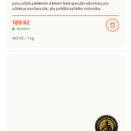
panu učiteli perfektním dárkem! Naše speciální edice kávy pro
učitele je navržena tak, aby potěšila každého milovníka...
189 Kč
Skladom
Měrná
945 Kč / 1 kg
cena: