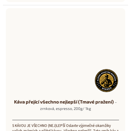
Káva přející všechno nejlepší (Tmavé pražení)
–
zrnková, espresso, 200g/ 1kg
S KÁVOU JE VŠECHNO (NEJ)LEPŠÍ Oslavte výjimečné okamžiky