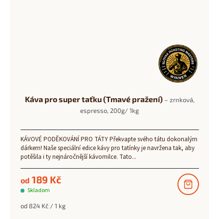
Káva pro super taťku (Tmavé pražení)
– zrnková,
espresso, 200g/ 1kg
KÁVOVÉ PODĚKOVÁNÍ PRO TÁTY Překvapte svého tátu dokonalým
dárkem! Naše speciální edice kávy pro tatínky je navržena tak, aby
potěšila i ty nejnáročnější kávomilce. Tato...
189 Kč
od
Skladom
Měrná
od 824 Kč / 1 kg
cena: