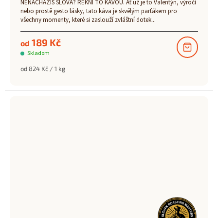
NENACHÁZÍŠ SLOVA? ŘEKNI TO KÁVOU. Ať už je to Valentýn, výročí
nebo prostě gesto lásky, tato káva je skvělým parťákem pro
všechny momenty, které si zaslouží zvláštní dotek...
189 Kč
od
Skladom
Měrná
od 824 Kč / 1 kg
cena: