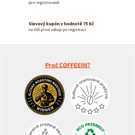
pro registrované
ý
p
i
s
Slevový kupón v hodnotě 75 Kč
u
na Váš první nákup po registraci
Z
á
p
Proč COFFEEIN?
a
t
í