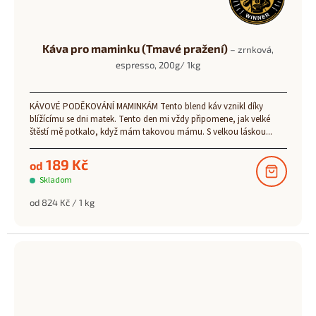
Káva pro maminku (Tmavé pražení)
– zrnková,
espresso, 200g/ 1kg
KÁVOVÉ PODĚKOVÁNÍ MAMINKÁM Tento blend káv vznikl díky
blížícímu se dni matek. Tento den mi vždy připomene, jak velké
štěstí mě potkalo, když mám takovou mámu. S velkou láskou...
189 Kč
od
Skladom
Měrná
od 824 Kč / 1 kg
cena: