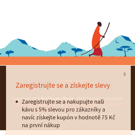
Vytvořil Shoptet
Zaregistrujte se a získejte slevy
Copyright 2026
PražírnaCoffeein
. Všechna práva vyhrazena.
Zaregistrujte se a nakupujte naši
Upravit nastavení cookies
|
Obchodní podmínky
|
Ochrana
kávu s 5% slevou pro zákazníky a
osobních údajů
| Hlavné námestie 2, 93601
Šahy | info@prazirnacoffeein.cz | +421 905 885 644
navíc získejte kupón v hodnotě 75 Kč
na první nákup