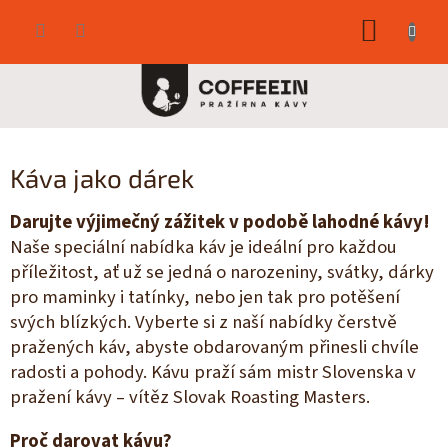
Přejít
NÁKUP
na
obsah
KOŠÍK
Káva jako dárek
Darujte výjimečný zážitek v podobě lahodné kávy!
Naše speciální nabídka káv je ideální pro každou
příležitost, ať už se jedná o narozeniny, svátky, dárky
pro maminky i tatínky, nebo jen tak pro potěšení
svých blízkých. Vyberte si z naší nabídky čerstvě
pražených káv, abyste obdarovaným přinesli chvíle
radosti a pohody. Kávu praží sám mistr Slovenska v
pražení kávy – vítěz Slovak Roasting Masters.
Proč darovat kávu?