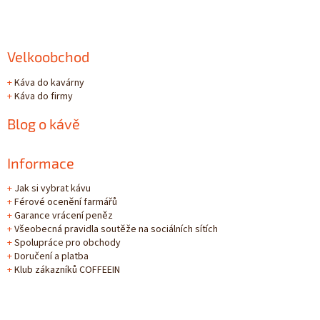
Velkoobchod
+
Káva do kavárny
+
Káva do firmy
Blog o kávě
Informace
+
Jak si vybrat kávu
+
Férové ocenění farmářů
+
Garance vrácení peněz
+
Všeobecná pravidla soutěže na sociálních sítích
+
Spolupráce pro obchody
+
Doručení a platba
+
Klub zákazníků COFFEEIN