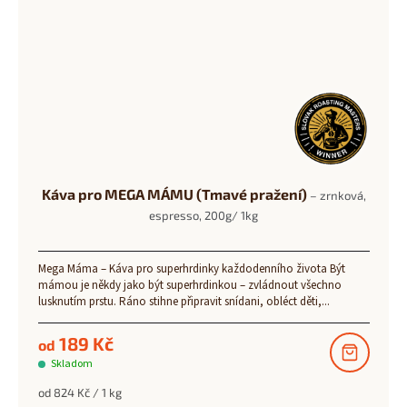
Káva pro MEGA MÁMU (Tmavé pražení)
– zrnková,
espresso, 200g/ 1kg
Mega Máma – Káva pro superhrdinky každodenního života Být
mámou je někdy jako být superhrdinkou – zvládnout všechno
lusknutím prstu. Ráno stihne připravit snídani, obléct děti,...
189 Kč
od
Skladom
Měrná
od 824 Kč / 1 kg