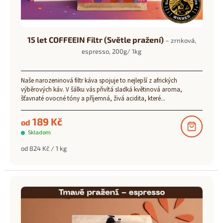
15 let COFFEEIN Filtr (Světle pražení)
– zrnková,
espresso, 200g/ 1kg
Naše narozeninová filtr káva spojuje to nejlepší z afrických
výběrových káv. V šálku vás přivítá sladká květinová aroma,
šťavnaté ovocné tóny a příjemná, živá acidita, které...
189 Kč
od
Skladom
Měrná
od 824 Kč / 1 kg
cena: