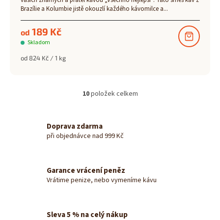
vašich známých a přátel kávou „Všechno nejlepší“. Tato směs káv z
Brazílie a Kolumbie jistě okouzlí každého kávomilce a...
189 Kč
od
Skladom
Měrná
od 824 Kč / 1 kg
cena:
10
položek celkem
O
v
l
á
Doprava zdarma
d
při objednávce nad 999 Kč
a
c
í
Garance vrácení peněz
p
Vrátime penize, nebo vymeníme kávu
r
v
k
y
Sleva 5 % na celý nákup
v