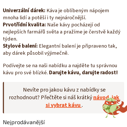
Univerzální dárek:
Káva je oblíbeným nápojem
mnoha lidí a potěší i ty nejnáročnější.
Prvotřídní kvalita:
Naše kávy pocházejí od
nejlepších farmářů světa a pražíme je čerstvě každý
týden.
Stylové balení:
Elegantní balení je připraveno tak,
aby dárek působil výjimečně.
Podívejte se na naši nabídku a najděte tu správnou
kávu pro své blízké.
Darujte kávu, darujte radost!
Nevíte pro jakou kávu z nabídky se
rozhodnout? Přečtěte si náš krátký
návod, jak
si vybrat kávu
.
Nejprodávanější