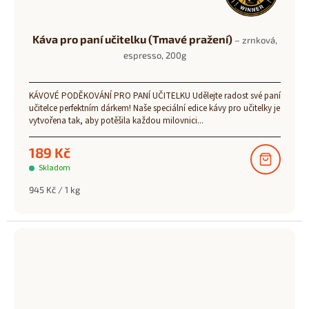
Káva pro paní učitelku (Tmavé pražení)
– zrnková,
espresso, 200g
KÁVOVÉ PODĚKOVÁNÍ PRO PANÍ UČITELKU Udělejte radost své paní
učitelce perfektním dárkem! Naše speciální edice kávy pro učitelky je
vytvořena tak, aby potěšila každou milovnici...
189 Kč
Skladom
Měrná
945 Kč / 1 kg
cena: