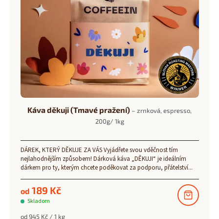
Káva děkuji (Tmavé pražení)
– zrnková, espresso,
200g/ 1kg
DÁREK, KTERÝ DĚKUJE ZA VÁS Vyjádřete svou vděčnost tím
nejlahodnějším způsobem! Dárková káva „DĚKUJI“ je ideálním
dárkem pro ty, kterým chcete poděkovat za podporu, přátelství...
189 Kč
od
Skladom
Měrná
od 945 Kč / 1 kg