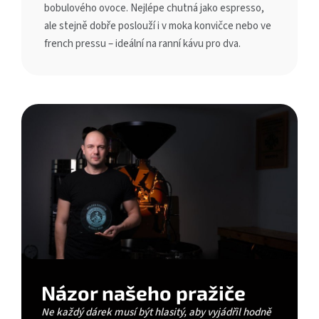
bobulového ovoce. Nejlépe chutná jako espresso,
ale stejně dobře poslouží i v moka konvičce nebo ve
french pressu – ideální na ranní kávu pro dva.
Názor našeho pražiče
Ne každý dárek musí být hlasitý, aby vyjádřil hodně