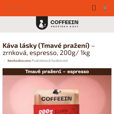
Přejít
NÁKUP
na
obsah
KOŠÍK
Káva lásky (Tmavé pražení)
–
zrnková, espresso, 200g/ 1kg
Průměrné
Neohodnoceno
Podrobnosti hodnocení
hodnocení
produktu
je
0,0
z
5
hvězdiček.