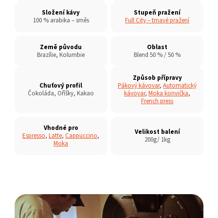
Složení kávy
Stupeň pražení
100 % arabika – směs
Full City – tmavé pražení
Země původu
Oblast
Brazílie, Kolumbie
Blend 50 % / 50 %
Způsob přípravy
Chuťový profil
Pákový kávovar
,
Automatický
Čokoláda, Oříšky, Kakao
kávovar
,
Moka konvička
,
French press
Vhodné pro
Velikost balení
Espresso
,
Latte
,
Cappuccino
,
200g/ 1kg
Moka