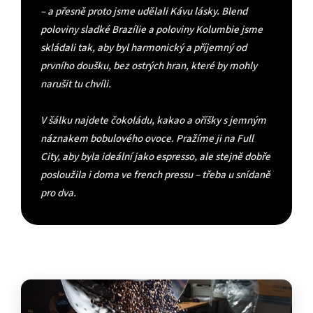
– a přesně proto jsme udělali Kávu lásky. Blend
poloviny sladké Brazílie a poloviny Kolumbie jsme
skládali tak, aby byl harmonický a příjemný od
prvního doušku, bez ostrých hran, které by mohly
narušit tu chvíli.
V šálku najdete čokoládu, kakao a oříšky s jemným
náznakem bobulového ovoce. Pražíme ji na Full
City, aby byla ideální jako espresso, ale stejně dobře
posloužila i doma ve french pressu – třeba u snídaně
pro dva.