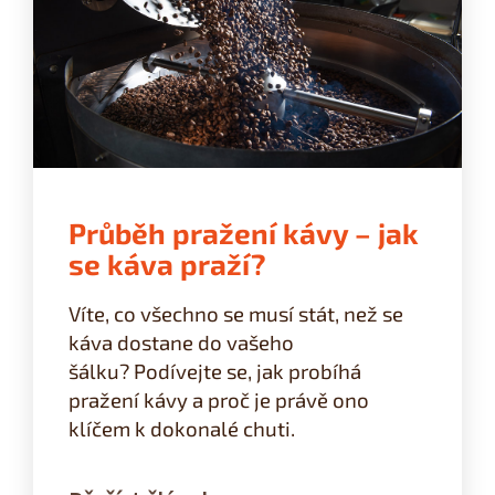
Průběh pražení kávy – jak
se káva praží?
Víte, co všechno se musí stát, než se
káva dostane do vašeho
šálku?
Podívejte se, jak probíhá
pražení kávy a proč je právě ono
klíčem k dokonalé chuti.