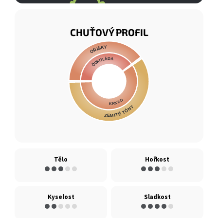
CHUŤOVÝ PROFIL
OŘÍŠKY
ČOKOLÁDA
KAKAO
ZEMITÉ TÓNY
Tělo
Hořkost
●●●
●●
●●●
●●
Kyselost
Sladkost
●●
●●●
●●●●
●