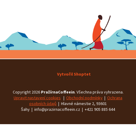
Vytvořil Shoptet
Copyright 2026
PražírnaCoffeein
. Všechna práva vyhrazena.
Upravit nastavení cookies
|
Obchodní podmínky
|
Ochrana
osobních údajů
| Hlavné námestie 2, 93601
Šahy | info@prazirnacoffeein.cz | +421 905 885 644