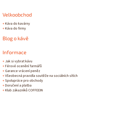
Velkoobchod
+
Káva do kavárny
+
Káva do firmy
Blog o kávě
Informace
+
Jak si vybrat kávu
+
Férové ocenění farmářů
+
Garance vrácení peněz
+
Všeobecná pravidla soutěže na sociálních sítích
+
Spolupráce pro obchody
+
Doručení a platba
+
Klub zákazníků COFFEEIN