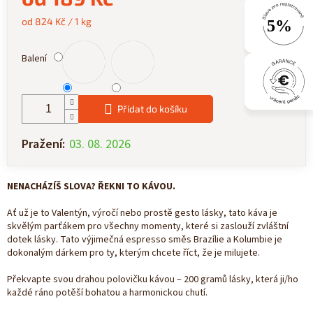
Měrná
od 824 Kč / 1 kg
cena:
Balení
Přidat do košíku
Pražení:
03. 08. 2026
NENACHÁZÍŠ SLOVA? ŘEKNI TO KÁVOU.
Ať už je to Valentýn, výročí nebo prostě gesto lásky, tato káva je
skvělým parťákem pro všechny momenty, které si zaslouží zvláštní
dotek lásky. Tato výjimečná espresso směs Brazílie a Kolumbie je
dokonalým dárkem pro ty, kterým chcete říct, že je milujete.
Překvapte svou drahou polovičku kávou – 200 gramů lásky, která ji/ho
každé ráno potěší bohatou a harmonickou chutí.