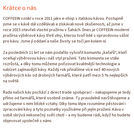
Krátce o nás
COFFEEIN vznikl v roce 2011 jako e-shop s italskou kávou. Postupně
jsme se v kávě dál vzdělávali a získávali nové zkušenosti, až jsme v
roce 2015 otevřeli vlastní pražírnu v Šahách. Dnes je COFFEEIN moderní
pražírna výběrové kávy třetí vlny, kterou tvoří lidé s opravdovou vášní
pro kávu. Jsme jí oddaní a naše životy se točí jen kolem ní.
Za posledních 11 let se nám podařilo vytvořit komunitu „kafařů“, kteří
oceňují výběrovou kávu i náš styl pražení. Tato komunita se stále
rozrůstá, a díky tomu můžeme pořizovat kvalitnější technologie a
nabízet zajímavější kávy. Každý rok přinášíme více než 40 nových
výběrových káv od drobných farmářů, které patří mezi 5 % nejlepších
na světě.
Řada našich káv pochází z direct trade spoluprací – nakupujeme je tedy
přímo od farmářů, které osobně známe. Ty pravidelně navštěvujeme a
udržujeme s nimi blízké vztahy. Díky tomu lépe rozumíme pěstování i
zpracování kávy a tyto poznatky využíváme při jejím pražení. Káva v
sobě skrývá nekonečný svět chutí – a my budeme rádi, když ho budete
objevovat společně s námi.