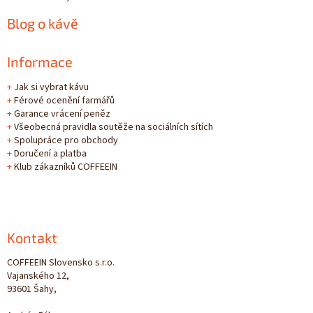
Blog o kávě
Informace
+
Jak si vybrat kávu
+
Férové ocenění farmářů
+
Garance vrácení peněz
+
Všeobecná pravidla soutěže na sociálních sítích
+
Spolupráce pro obchody
+
Doručení a platba
+
Klub zákazníků COFFEEIN
Kontakt
COFFEEIN Slovensko s.r.o.
Vajanského 12,
93601 Šahy,