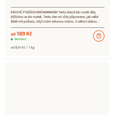
KÁVOVÉ PODĚKOVÁNÍ MAMINKÁM Tento blend káv vznikl díky
blížícímu se dni matek. Tento den mi vždy připomene, jak velké
štěstí mě potkalo, když mám takovou mámu. S velkou láskou...
189 Kč
od
Skladom
Měrná
od 824 Kč / 1 kg
cena: