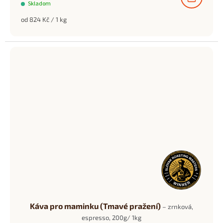
Skladom
Měrná
od 824 Kč / 1 kg
cena:
Káva pro maminku (Tmavé pražení)
– zrnková,
espresso, 200g/ 1kg