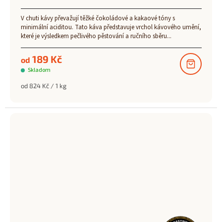
V chuti kávy převažují těžké čokoládové a kakaové tóny s
minimální aciditou. Tato káva představuje vrchol kávového umění,
které je výsledkem pečlivého pěstování a ručního sběru...
189 Kč
od
Skladom
Měrná
od 824 Kč / 1 kg
cena: