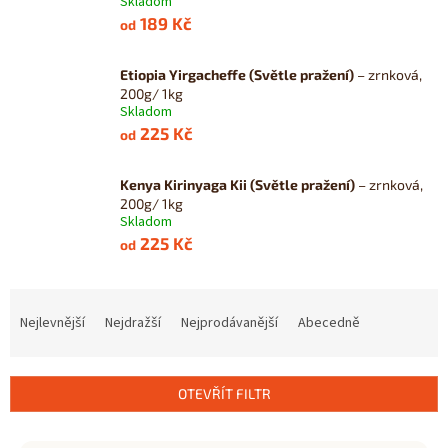
Skladom
189 Kč
od
Etiopia Yirgacheffe (Světle pražení)
– zrnková,
200g/ 1kg
Skladom
225 Kč
od
Kenya Kirinyaga Kii (Světle pražení)
– zrnková,
200g/ 1kg
Skladom
225 Kč
od
Ř
a
Nejlevnější
Nejdražší
Nejprodávanější
Abecedně
z
e
n
OTEVŘÍT FILTR
í
p
V