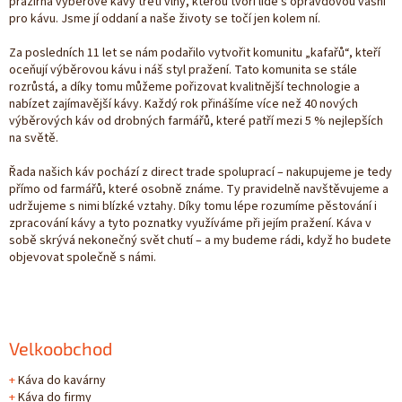
pražírna výběrové kávy třetí vlny, kterou tvoří lidé s opravdovou vášní
pro kávu. Jsme jí oddaní a naše životy se točí jen kolem ní.
Za posledních 11 let se nám podařilo vytvořit komunitu „kafařů“, kteří
oceňují výběrovou kávu i náš styl pražení. Tato komunita se stále
rozrůstá, a díky tomu můžeme pořizovat kvalitnější technologie a
nabízet zajímavější kávy. Každý rok přinášíme více než 40 nových
výběrových káv od drobných farmářů, které patří mezi 5 % nejlepších
na světě.
Řada našich káv pochází z direct trade spoluprací – nakupujeme je tedy
přímo od farmářů, které osobně známe. Ty pravidelně navštěvujeme a
udržujeme s nimi blízké vztahy. Díky tomu lépe rozumíme pěstování i
zpracování kávy a tyto poznatky využíváme při jejím pražení. Káva v
sobě skrývá nekonečný svět chutí – a my budeme rádi, když ho budete
objevovat společně s námi.
Velkoobchod
+
Káva do kavárny
+
Káva do firmy