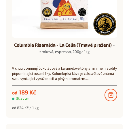
Columbia Risaralda - La Celia (Tmavé pražení)
–
zrnková, espresso, 200g/ 1kg
V chuti dominují čokoládové a karamelové tóny s minimem acidity
připomínající sušené fíky. Kolumbijská káva je celosvětově známá
svou vynikající vyvážeností a plným aromatem....
189 Kč
od
Skladom
Měrná
od 824 Kč / 1 kg
cena: