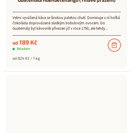
Velmi vyvážená káva se širokou paletou chutí. Dominuje v ní hořká
čokoláda doprovázená sladkým bobulovým ovocem. Do
Guatemaly byl kávovník přivezen již v roce 1750, ale tehdy...
189 Kč
od
Skladom
Měrná
od 824 Kč / 1 kg
cena: