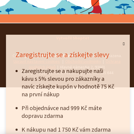
Vytvořil Shoptet
Zaregistrujte se a získejte slevy
Copyright 2026
PražírnaCoffeein
. Všechna práva vyhrazena.
Upravit nastavení cookies
|
Obchodní podmínky
|
Ochrana
osobních údajů
| Hlavné námestie 2, 93601
Zaregistrujte se a nakupujte naši
Šahy | info@prazirnacoffeein.cz | +421 905 885 644
kávu s 5% slevou pro zákazníky a
navíc získejte kupón v hodnotě 75 Kč
na první nákup
Při objednávce nad 999 Kč máte
dopravu zdarma
K nákupu nad 1 750 Kč vám zdarma