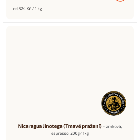
Měrná
od 824 Kč / 1 kg
cena:
Nicaragua Jinotega (Tmavé pražení)
– zrnková,
espresso, 200g/ 1kg