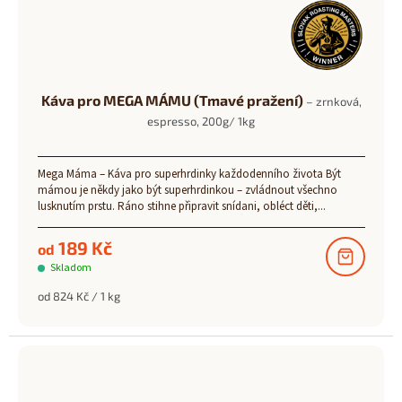
Káva pro MEGA MÁMU (Tmavé pražení)
– zrnková,
espresso, 200g/ 1kg
Mega Máma – Káva pro superhrdinky každodenního života Být
mámou je někdy jako být superhrdinkou – zvládnout všechno
lusknutím prstu. Ráno stihne připravit snídani, obléct děti,...
189 Kč
od
Skladom
Měrná
od 824 Kč / 1 kg
cena: