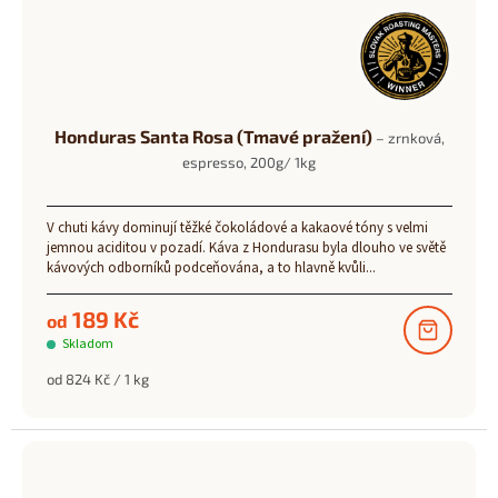
Honduras Santa Rosa (Tmavé pražení)
– zrnková,
espresso, 200g/ 1kg
V chuti kávy dominují těžké čokoládové a kakaové tóny s velmi
jemnou aciditou v pozadí. Káva z Hondurasu byla dlouho ve světě
kávových odborníků podceňována, a to hlavně kvůli...
189 Kč
od
Skladom
Měrná
od 824 Kč / 1 kg
cena: