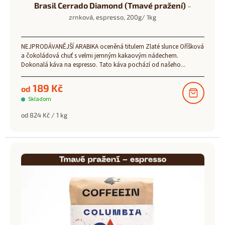
Brasil Cerrado Diamond (Tmavé pražení)
–
zrnková, espresso, 200g/ 1kg
Průměrné
hodnocení
NEJPRODÁVANĚJŠÍ ARABIKA oceněná titulem Zlaté slunce Oříšková
produktu
a čokoládová chuť s velmi jemným kakaovým nádechem.
je
Dokonalá káva na espresso. Tato káva pochází od našeho...
5,0
z
189 Kč
od
5
hvězdiček.
Skladom
Měrná
od 824 Kč / 1 kg
cena: