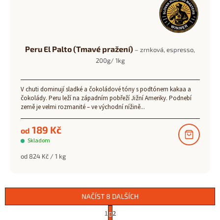
Peru El Palto (Tmavé pražení)
– zrnková, espresso,
200g/ 1kg
V chuti dominují sladké a čokoládové tóny s podtónem kakaa a
čokolády. Peru leží na západním pobřeží Jižní Ameriky. Podnebí
země je velmi rozmanité – ve východní nížině...
189 Kč
od
Skladom
Měrná
od 824 Kč / 1 kg
cena:
NAČÍST 8 DALŠÍCH
S
1
2
t