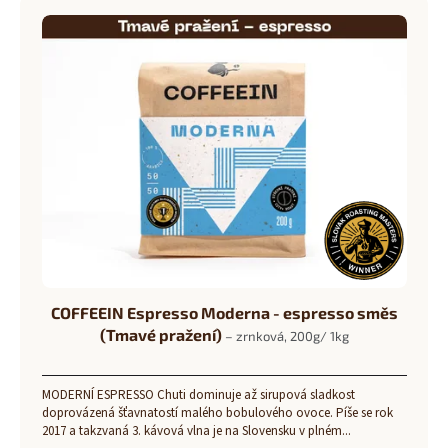
r
ý
o
p
d
i
u
s
k
p
t
r
ů
o
d
u
k
t
ů
COFFEEIN Espresso Moderna - espresso směs
(Tmavé pražení)
– zrnková, 200g/ 1kg
MODERNÍ ESPRESSO Chuti dominuje až sirupová sladkost
doprovázená šťavnatostí malého bobulového ovoce. Píše se rok
2017 a takzvaná 3. kávová vlna je na Slovensku v plném...