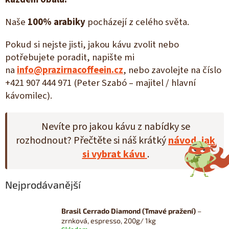
Naše
100% arabiky
pocházejí z celého světa.
Pokud si nejste jisti, jakou kávu zvolit nebo
potřebujete poradit, napište mi
na
info@prazirnacoffeein.cz
, nebo zavolejte na číslo
+421 907 444 971 (Peter Szabó – majitel / hlavní
kávomilec).
Nevíte pro jakou kávu z nabídky se
rozhodnout? Přečtěte si náš krátký
návod, jak
si vybrat kávu
.
Nejprodávanější
Brasil Cerrado Diamond (Tmavé pražení)
–
zrnková, espresso, 200g/ 1kg