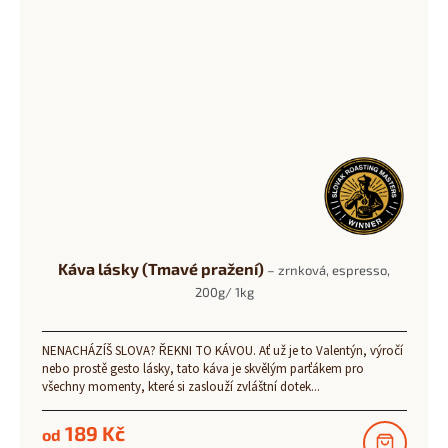
Káva lásky (Tmavé pražení)
– zrnková, espresso,
200g/ 1kg
NENACHÁZÍŠ SLOVA? ŘEKNI TO KÁVOU. Ať už je to Valentýn, výročí
nebo prostě gesto lásky, tato káva je skvělým parťákem pro
všechny momenty, které si zaslouží zvláštní dotek...
189 Kč
od