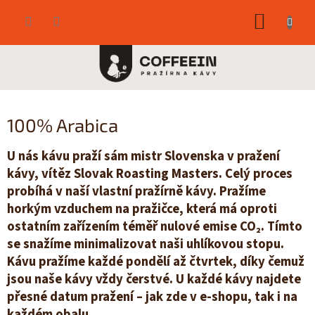
Přejít
NÁKUP
na
obsah
KOŠÍK
100% Arabica
U nás kávu praží sám mistr Slovenska v pražení
kávy, vítěz Slovak Roasting Masters. Celý proces
probíhá v naší vlastní pražírně kávy. Pražíme
horkým vzduchem na pražičce, která má oproti
ostatním zařízením téměř nulové emise CO₂. Tímto
se snažíme minimalizovat naši uhlíkovou stopu.
Kávu pražíme každé pondělí až čtvrtek, díky čemuž
jsou naše kávy vždy čerstvé. U každé kávy najdete
přesné datum pražení – jak zde v e-shopu, tak i na
každém obalu.