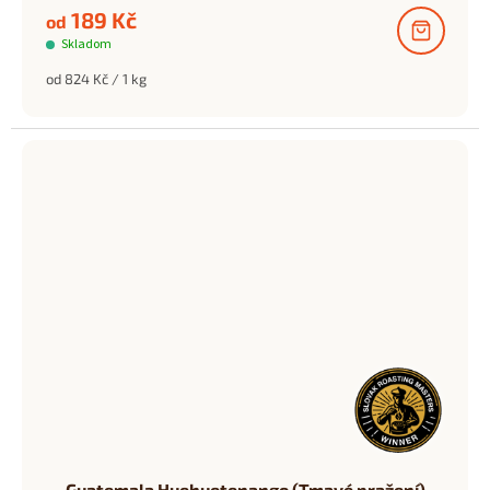
189 Kč
od
Skladom
Měrná
od 824 Kč / 1 kg
cena:
Guatemala Huehuetenango (Tmavé pražení)