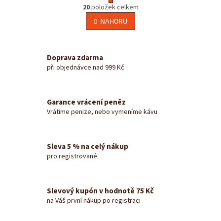
O
r
20
položek celkem
v
á
l
NAHORU
n
á
k
d
o
v
a
á
Doprava zdarma
c
n
í
při objednávce nad 999 Kč
í
p
r
v
Garance vrácení peněz
k
Vrátime penize, nebo vymeníme kávu
y
v
ý
p
Sleva 5 % na celý nákup
i
pro registrované
s
u
Slevový kupón v hodnotě 75 Kč
na Váš první nákup po registraci