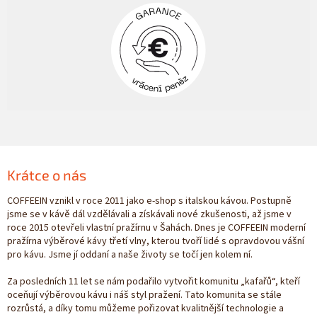
Krátce o nás
COFFEEIN vznikl v roce 2011 jako e-shop s italskou kávou. Postupně
jsme se v kávě dál vzdělávali a získávali nové zkušenosti, až jsme v
roce 2015 otevřeli vlastní pražírnu v Šahách. Dnes je COFFEEIN moderní
pražírna výběrové kávy třetí vlny, kterou tvoří lidé s opravdovou vášní
pro kávu. Jsme jí oddaní a naše životy se točí jen kolem ní.
Za posledních 11 let se nám podařilo vytvořit komunitu „kafařů“, kteří
oceňují výběrovou kávu i náš styl pražení. Tato komunita se stále
rozrůstá, a díky tomu můžeme pořizovat kvalitnější technologie a