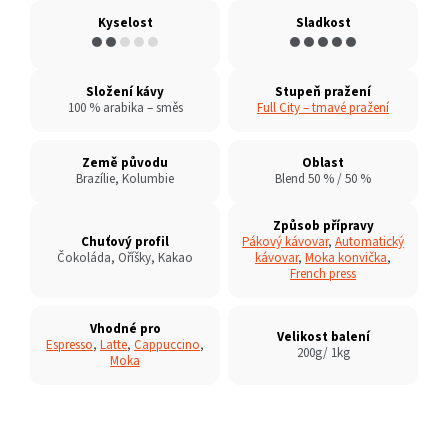
Kyselost
Sladkost
●●
●●●
●●●●●
Složení kávy
Stupeň pražení
100 % arabika – směs
Full City – tmavé pražení
Země původu
Oblast
Brazílie, Kolumbie
Blend 50 % / 50 %
Způsob přípravy
Chuťový profil
Pákový kávovar
,
Automatický
Čokoláda, Oříšky, Kakao
kávovar
,
Moka konvička
,
French press
Vhodné pro
Velikost balení
Espresso
,
Latte
,
Cappuccino
,
200g/ 1kg
Moka