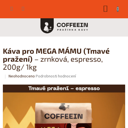
Přejít
NÁKUP
na
obsah
KOŠÍK
Káva pro MEGA MÁMU (Tmavé
pražení)
– zrnková, espresso,
200g/ 1kg
Průměrné
Neohodnoceno
Podrobnosti hodnocení
hodnocení
produktu
je
0,0
z
5
hvězdiček.