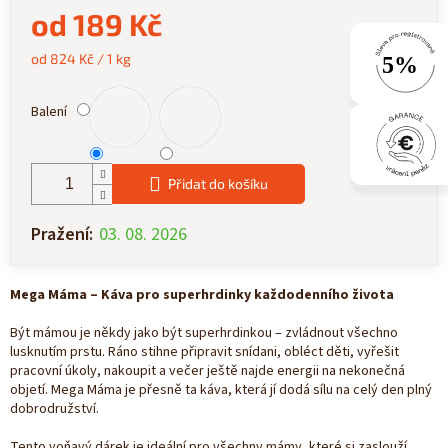
od
189 Kč
Měrná
od 824 Kč / 1 kg
cena:
Balení
Přidat do košíku
Pražení:
03. 08. 2026
Mega Máma – Káva pro superhrdinky každodenního života
Být mámou je někdy jako být superhrdinkou – zvládnout všechno
lusknutím prstu. Ráno stihne připravit snídani, obléct děti, vyřešit
pracovní úkoly, nakoupit a večer ještě najde energii na nekonečná
objetí. Mega Máma je přesně ta káva, která jí dodá sílu na celý den plný
dobrodružství.
Tento voňavý dárek je ideální pro všechny mámy, které si zaslouží