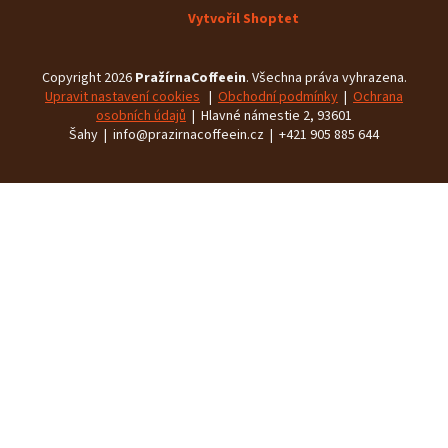
Vytvořil Shoptet
Copyright 2026
PražírnaCoffeein
. Všechna práva vyhrazena.
Upravit nastavení cookies
|
Obchodní podmínky
|
Ochrana
osobních údajů
| Hlavné námestie 2, 93601
Šahy | info@prazirnacoffeein.cz | +421 905 885 644