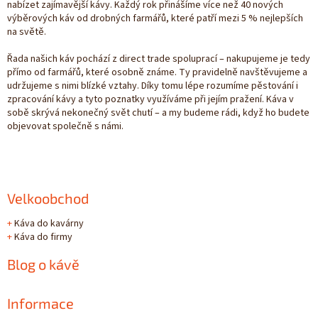
nabízet zajímavější kávy. Každý rok přinášíme více než 40 nových
výběrových káv od drobných farmářů, které patří mezi 5 % nejlepších
na světě.
Řada našich káv pochází z direct trade spoluprací – nakupujeme je tedy
přímo od farmářů, které osobně známe. Ty pravidelně navštěvujeme a
udržujeme s nimi blízké vztahy. Díky tomu lépe rozumíme pěstování i
zpracování kávy a tyto poznatky využíváme při jejím pražení. Káva v
sobě skrývá nekonečný svět chutí – a my budeme rádi, když ho budete
objevovat společně s námi.
Velkoobchod
+
Káva do kavárny
+
Káva do firmy
Blog o kávě
Informace