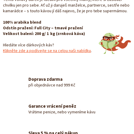
chvilku jen pro sebe. Ať už ji daruješ manželce, partnerce, sestře nebo
kamarádce – s touto kávou jí dáš najevo, že je pro tebe supermámou.
100% arabika blend
Odstín pražení: Full City – tmavé pražení
Velikost balení: 200 g/ 1 kg (zrnková káva)
Hledáte více dárkových káv?
Klikněte zde a podívejte se na celou naši nabídku
.
Doprava zdarma
při objednávce nad 999 Kč
Garance vrácení peněz
Vrátime penize, nebo vymeníme kávu
Sleva 5 % na celý nákup