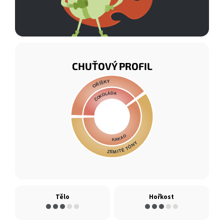
CHUŤOVÝ PROFIL
OŘÍŠKY
ČOKOLÁDA
KAKAO
ZEMITÉ TÓNY
Tělo
Hořkost
●●●
●●
●●●
●●