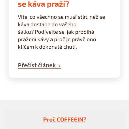
se káva praží?
Víte, co všechno se musí stát, než se
káva dostane do vašeho
šálku?
Podívejte se, jak probíhá
pražení kávy a proč je právě ono
klíčem k dokonalé chuti.
Přečíst článek →
Z
á
p
Proč COFFEEIN?
a
t