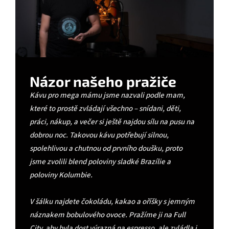
Názor našeho pražiče
Kávu pro mega mámu jsme nazvali podle mam,
které to prostě zvládají všechno – snídani, děti,
práci, nákup, a večer si ještě najdou sílu na pusu na
dobrou noc. Takovou kávu potřebují silnou,
spolehlivou a chutnou od prvního doušku, proto
jsme zvolili blend poloviny sladké Brazílie a
poloviny Kolumbie.
V šálku najdete čokoládu, kakao a oříšky s jemným
náznakem bobulového ovoce. Pražíme ji na Full
City, aby byla dost výrazná na espresso, ale zvládla i