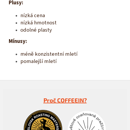
Plusy:
nízká cena
nízká hmotnost
odolné plasty
Mínusy:
méně konzistentní mletí
pomalejší mletí
Z
á
p
Proč COFFEEIN?
a
t
í