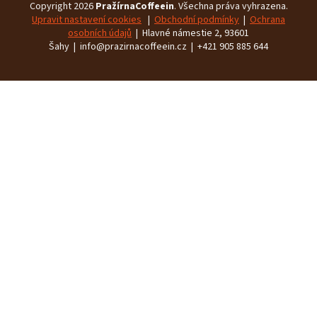
Copyright 2026
PražírnaCoffeein
. Všechna práva vyhrazena.
Upravit nastavení cookies
|
Obchodní podmínky
|
Ochrana
osobních údajů
| Hlavné námestie 2, 93601
Šahy | info@prazirnacoffeein.cz | +421 905 885 644