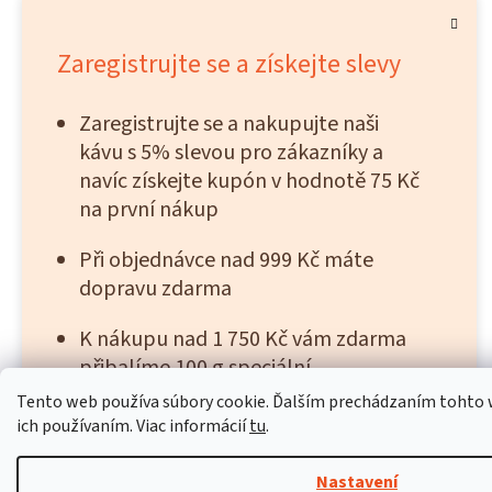
Zaregistrujte se a získejte slevy
Zaregistrujte se a nakupujte naši
kávu s 5% slevou pro zákazníky a
navíc získejte kupón v hodnotě 75 Kč
na první nákup
Při objednávce nad 999 Kč máte
dopravu zdarma
K nákupu nad 1 750 Kč vám zdarma
přibalíme 100 g speciální
narozeninové kávy, 50 g výběrové
Tento web používa súbory cookie. Ďalším prechádzaním tohto w
kávy, poukázku v hodnotě 125 Kč na
ich používaním. Viac informácií
tu
.
další nákup a klíčenku Zrnko.
Nastavení