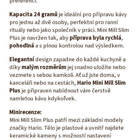
preferencí.
Kapacita 24 gramů
je ideální pro přípravu kávy
pro jednu až dvě osoby, perfektní pro ranní
rituály nebo jako společník v práci. Mini Mill Slim
Plus je navržen tak, aby
příprava byla rychlá
,
pohodlná
a s plnou kontrolou nad výsledkem.
Elegantní
design zapadne do každé kuchyně a
díky
malým rozměrům
jej snadno uložíte nebo
vezmete s sebou kamkoli. Ať už jste doma, v
kanceláři nebo na cestách,
Hario Mini Mill Slim
Plus
je připraven nabídnout vám čerstvě
namletou kávu kdykoľvek.
Minirecenze:
Mini Mill Slim Plus patří mezi základní modely
značky Hario. Tělo je plastové a uvnitř najdete
keramické kameny s možností nastavení