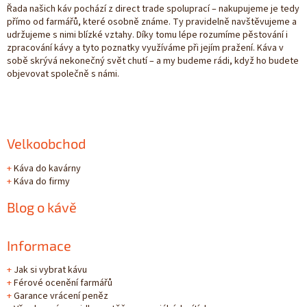
Řada našich káv pochází z direct trade spoluprací – nakupujeme je tedy
přímo od farmářů, které osobně známe. Ty pravidelně navštěvujeme a
udržujeme s nimi blízké vztahy. Díky tomu lépe rozumíme pěstování i
zpracování kávy a tyto poznatky využíváme při jejím pražení. Káva v
sobě skrývá nekonečný svět chutí – a my budeme rádi, když ho budete
objevovat společně s námi.
Velkoobchod
+
Káva do kavárny
+
Káva do firmy
Blog o kávě
Informace
+
Jak si vybrat kávu
+
Férové ocenění farmářů
+
Garance vrácení peněz