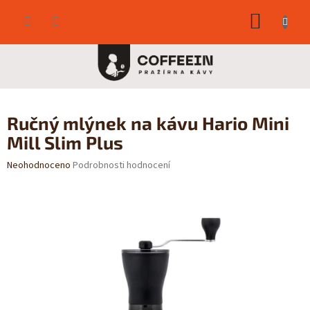
Přejít
NÁKUP
na
obsah
KOŠÍK
Ručný mlýnek na kávu Hario Mini
Mill Slim Plus
Průměrné
Neohodnoceno
Podrobnosti hodnocení
hodnocení
produktu
je
0,0
z
5
hvězdiček.