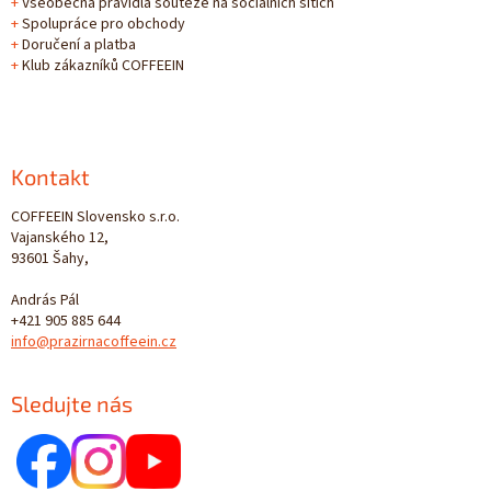
+
Všeobecná pravidla soutěže na sociálních sítích
+
Spolupráce pro obchody
+
Doručení a platba
+
Klub zákazníků COFFEEIN
Kontakt
COFFEEIN Slovensko s.r.o.
Vajanského 12,
93601 Šahy,
András Pál
+421 905 885 644
info@prazirnacoffeein.cz
Sledujte nás