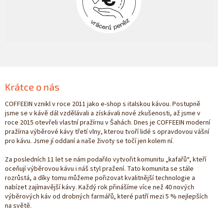
Krátce o nás
COFFEEIN vznikl v roce 2011 jako e-shop s italskou kávou. Postupně
jsme se v kávě dál vzdělávali a získávali nové zkušenosti, až jsme v
roce 2015 otevřeli vlastní pražírnu v Šahách. Dnes je COFFEEIN moderní
pražírna výběrové kávy třetí vlny, kterou tvoří lidé s opravdovou vášní
pro kávu. Jsme jí oddaní a naše životy se točí jen kolem ní.
Za posledních 11 let se nám podařilo vytvořit komunitu „kafařů“, kteří
oceňují výběrovou kávu i náš styl pražení. Tato komunita se stále
rozrůstá, a díky tomu můžeme pořizovat kvalitnější technologie a
nabízet zajímavější kávy. Každý rok přinášíme více než 40 nových
výběrových káv od drobných farmářů, které patří mezi 5 % nejlepších
na světě.