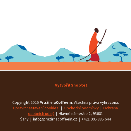
Vytvořil Shoptet
Copyright 2026
PražírnaCoffeein
. Všechna práva vyhrazena.
Upravit nastavení cookies
|
Obchodní podmínky
|
Ochrana
osobních údajů
| Hlavné námestie 2, 93601
Šahy | info@prazirnacoffeein.cz | +421 905 885 644