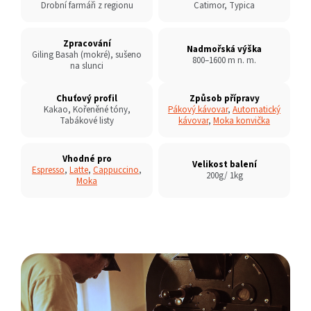
Drobní farmáři z regionu
Catimor, Typica
Zpracování
Nadmořská výška
Giling Basah (mokré), sušeno
800–1600 m n. m.
na slunci
Chuťový profil
Způsob přípravy
Kakao, Kořeněné tóny,
Pákový kávovar
,
Automatický
Tabákové listy
kávovar
,
Moka konvička
Vhodné pro
Velikost balení
Espresso
,
Latte
,
Cappuccino
,
200g/ 1kg
Moka