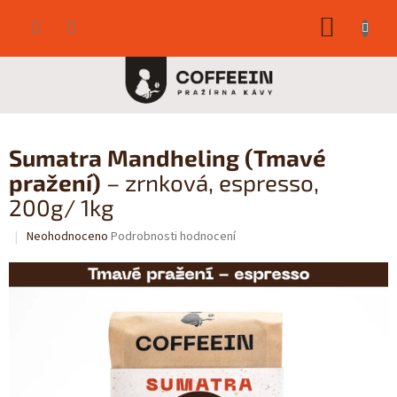
Přejít
NÁKUP
na
obsah
KOŠÍK
Sumatra Mandheling (Tmavé
pražení)
– zrnková, espresso,
200g/ 1kg
Průměrné
Neohodnoceno
Podrobnosti hodnocení
hodnocení
produktu
je
0,0
z
5
hvězdiček.