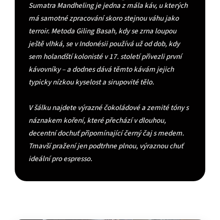
Sumatra Mandheling je jedna z mála káv, u kterých
má samotné zpracování skoro stejnou váhu jako
terroir. Metoda Giling Basah, kdy se zrna loupou
ještě vlhká, se v Indonésii používá už od dob, kdy
sem holandští kolonisté v 17. století přivezli první
kávovníky – a dodnes dává těmto kávám jejich
typicky nízkou kyselost a sirupovité tělo.
V šálku najdete výrazné čokoládové a zemité tóny s
náznakem koření, které přechází v dlouhou,
decentní dochuť připomínající černý čaj s medem.
Tmavší pražení jen podtrhne plnou, výraznou chuť
ideální pro espresso.