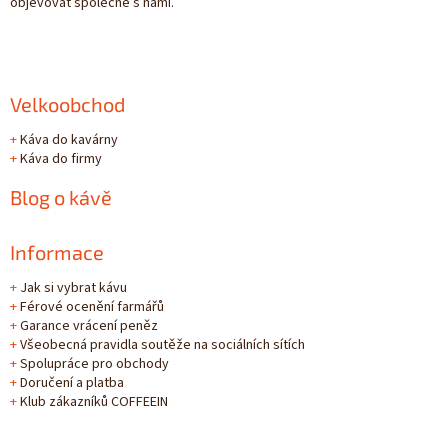
objevovat společně s námi.
Velkoobchod
+
Káva do kavárny
+
Káva do firmy
Blog o kávě
Informace
+
Jak si vybrat kávu
+
Férové ocenění farmářů
+
Garance vrácení peněz
+
Všeobecná pravidla soutěže na sociálních sítích
+
Spolupráce pro obchody
+
Doručení a platba
+
Klub zákazníků COFFEEIN