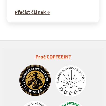
Přečíst článek →
Z
á
p
Proč COFFEEIN?
a
t
í