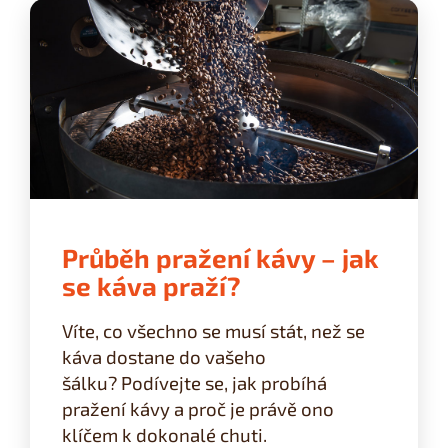
Průběh pražení kávy – jak
se káva praží?
Víte, co všechno se musí stát, než se
káva dostane do vašeho
šálku?
Podívejte se, jak probíhá
pražení kávy a proč je právě ono
klíčem k dokonalé chuti.