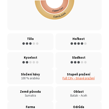
ČERNÝ ČAJ
ČOKOLÁDA
Tělo
Hořkost
●●●
●●
●●●●
●
Kyselost
Sladkost
●●
●●●
●●●
●●
Složení kávy
Stupeň pražení
100 % arabika
Full City – tmavé pražení
Země původu
Oblast
Sumatra
Batak – Aceh
Farma
Odrůda