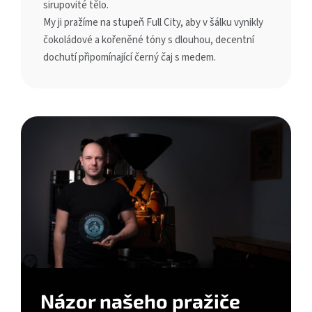
sirupovité tělo.
My ji pražíme na stupeň Full City, aby v šálku vynikly
čokoládové a kořeněné tóny s dlouhou, decentní
dochutí připomínající černý čaj s medem.
Názor našeho pražiče