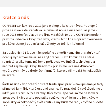
Krátce o nás
COFFEEIN vznikl v roce 2011 jako e-shop s italskou kávou. Postupně
jsme se v kávě dál vzdělávali a získávali nové zkušenosti, až jsme v
roce 2015 otevřeli vlastní pražírnu v Šahách. Dnes je COFFEEIN moderní
pražírna výběrové kávy třetí vlny, kterou tvoří lidé s opravdovou vášní
pro kávu. Jsme jí oddaní a naše životy se točí jen kolem ní.
Za posledních 11 let se nám podařilo vytvořit komunitu „kafařů“, kteří
oceňují výběrovou kávu i náš styl pražení. Tato komunita se stále
rozrůstá, a díky tomu můžeme pořizovat kvalitnější technologie a
nabízet zajímavější kávy. Každý rok přinášíme více než 40 nových
výběrových káv od drobných farmářů, které patří mezi 5 % nejlepších
na světě.
Řada našich káv pochází z direct trade spoluprací – nakupujeme je tedy
přímo od farmářů, které osobně známe. Ty pravidelně navštěvujeme a
udržujeme s nimi blízké vztahy. Díky tomu lépe rozumíme pěstování i
zpracování kávy a tyto poznatky využíváme při jejím pražení. Káva v
sobě skrývá nekonečný svět chutí – a my budeme rádi, když ho budete