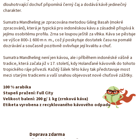
dlouhotrvající dochuť připomíná černý čaj a dodává kávě jedinečný
charakter.
Sumatra Mandheling je zpracována metodou Giling Basah (mokré
zpracování), která je typická pro indonéskou kávu a zásadně přispívá k
jejímu osobitému profilu. Zrna se loupou ještě za vlhka. Káva se pěstuje
ve výšce 800–1 600 m n. m., což jí poskytuje dostatek času na pomalé
dozrávání a současně pozitivně ovlivňuje její kvalitu a chuť.
Sumatra Mandheling není jen kávou, ale i příběhem indonéské vášně a
tradice, která začala již v 17. století, kdy Holanďané kávovník do tohoto
tropického ráje přivezli. Každý šálek této kávy tak představuje most
mezi starými tradicemi a vaší snahou objevovat nové chuťové zážitky.
100 % arabika
Stupeň pražení: Full City
Velikost balení: 200 g/ 1 kg (zrnková káva)
Etiketa vyrobena z recyklovaného kávového odpadu
Doprava zdarma