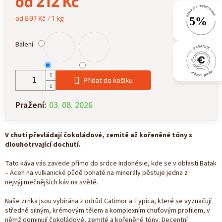
od
212 Kč
Měrná
od 897 Kč / 1 kg
cena:
Balení
Přidat do košíku
Pražení:
03. 08. 2026
V chuti převládají čokoládové, zemitě až kořeněné tóny s
dlouhotrvající dochutí.
Tato káva vás zavede přímo do srdce Indonésie, kde se v oblasti Batak
– Aceh na vulkanické půdě bohaté na minerály pěstuje jedna z
nejvýjimečnějších káv na světě.
Naše zrnka jsou vybírána z odrůd Catimor a Typica, které se vyznačují
středně silným, krémovým tělem a komplexním chuťovým profilem, v
němž dominují čokoládové, zemité a kořeněné tóny. Decentní